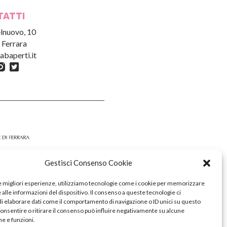
TATTI
lnuovo, 10
 Ferrara
abaperti.it
Gestisci Consenso Cookie
le migliori esperienze, utilizziamo tecnologie come i cookie per memorizzare
alle informazioni del dispositivo. Il consenso a queste tecnologie ci
i elaborare dati come il comportamento di navigazione o ID unici su questo
consentire o ritirare il consenso può influire negativamente su alcune
he e funzioni.