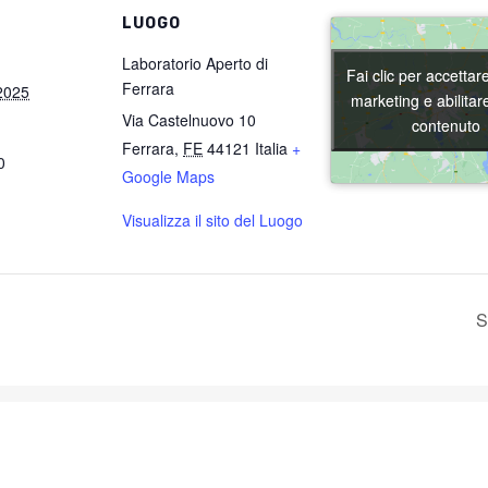
LUOGO
Laboratorio Aperto di
Fai clic per accettar
Fai clic per accettar
Ferrara
2025
marketing e abilitar
marketing e abilitar
Via Castelnuovo 10
contenuto
contenuto
Ferrara
,
FE
44121
Italia
+
0
Google Maps
Visualizza il sito del Luogo
S