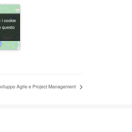
e i cookie
e i cookie
e questo
e questo
viluppo Agile e Project Management