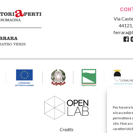
CON
Via Caste
44121,
ferrara@l
Per fornire 
e/o accedere 
permetterà d
sito. Non ac
caratteristic
Credits