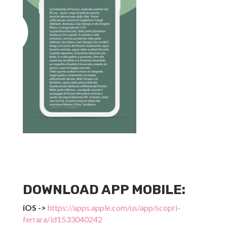
DOWNLOAD APP MOBILE:
iOS ->
https://apps.apple.com/us/app/scopri-
ferrara/id1533040242