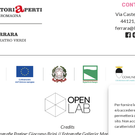
CON
Via Caste
44121,
ferrara@l
Per fornire 
e/o accedere 
permetterà d
sito. Non ac
Credits
caratteristic
ografie Pagine: Giacomo Brini // Fotografie Galleria: Marco Caselli
Myo