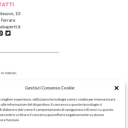
TATTI
lnuovo, 10
 Ferrara
abaperti.it
Gestisci Consenso Cookie
le migliori esperienze, utilizziamo tecnologie come i cookie per memorizzare
alle informazioni del dispositivo. Il consenso a queste tecnologie ci
i elaborare dati come il comportamento di navigazione o ID unici su questo
consentire o ritirare il consenso può influire negativamente su alcune
he e funzioni.
tis