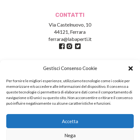
CONTATTI
Via Castelnuovo, 10
44121, Ferrara
ferrara@labaperti.it
Gestisci Consenso Cookie
Per fornire le migliori esperienze, utilizziamo tecnologie come i cookie per
memorizzare e/o accedere alle informazioni del dispositivo. Il consenso a
queste tecnologie ci permetterà di elaborare dati come il comportamento di
navigazione o ID unici su questo sito. Non acconsentire o ritirare il consenso
può influire negativamente su alcune caratteristiche e funzioni.
Credits
Fotografie Pagine: Giacomo Brini //
Accetta
Fotografie Galleria: Marco Caselli
Myotis
Nega