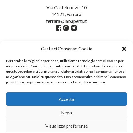
Via Castelnuovo, 10
44121, Ferrara
ferrara@labaperti.it
Gestisci Consenso Cookie
Per fornire le migliori esperienze, utilizziamo tecnologie come i cookie per
memorizzare e/o accedere alle informazioni del dispositivo. Il consenso a
queste tecnologie ci permetterà di elaborare dati come il comportamento di
navigazione o ID unici su questo sito. Non acconsentire o ritirare il consenso
può influire negativamente su alcune caratteristiche e funzioni.
Credits
Fotografie Pagine: Giacomo Brini //
Accetta
Fotografie Galleria: Marco Caselli
Myotis
Nega
Visualizza preferenze