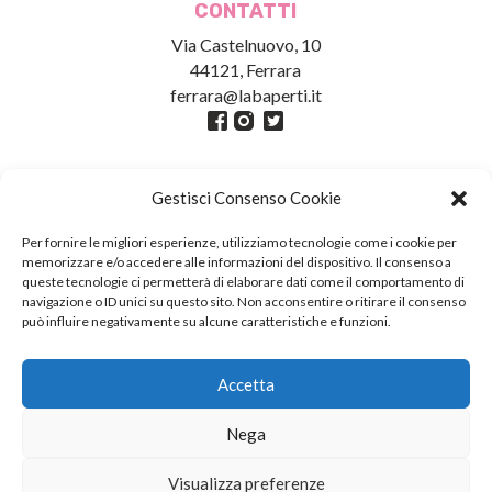
CONTATTI
Via Castelnuovo, 10
44121, Ferrara
ferrara@labaperti.it
Gestisci Consenso Cookie
Per fornire le migliori esperienze, utilizziamo tecnologie come i cookie per
memorizzare e/o accedere alle informazioni del dispositivo. Il consenso a
queste tecnologie ci permetterà di elaborare dati come il comportamento di
navigazione o ID unici su questo sito. Non acconsentire o ritirare il consenso
può influire negativamente su alcune caratteristiche e funzioni.
Credits
Fotografie Pagine: Giacomo Brini //
Accetta
Fotografie Galleria: Marco Caselli
Myotis
Nega
Visualizza preferenze