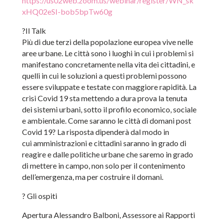
https://us02web.zoom.us/webinar/register/WN_sk
xHQ02eSI-bob5bpTw60g
?Il Talk
Più di due terzi della popolazione europea vive nelle
aree urbane. Le città sono i luoghi in cui i problemi si
manifestano concretamente nella vita dei cittadini, e
quelli in cui le soluzioni a questi problemi possono
essere sviluppate e testate con maggiore rapidità. La
crisi Covid 19 sta mettendo a dura prova la tenuta
dei sistemi urbani, sotto il profilo economico, sociale
e ambientale. Come saranno le città di domani post
Covid 19? La risposta dipenderà dal modo in
cui amministrazioni e cittadini saranno in grado di
reagire e dalle politiche urbane che saremo in grado
di mettere in campo, non solo per il contenimento
dell’emergenza, ma per costruire il domani.
? Gli ospiti
Apertura Alessandro Balboni, Assessore ai Rapporti