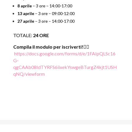
8 aprile
– 3 ore –
14:00-17:00
13 aprile
– 3 ore –
09:00-12:00
27 aprile
– 3 ore –
14:00-17:00
TOTALE:
24 ORE
Compila il modulo per iscriverti!
👉🏻​
https://docs.google.com/forms/d/e/1FAIpQLSc16
G-
qgCAAb08IdTYRFS6iixekYswgeBTurgZ4kjt1USH
qNQ/viewform