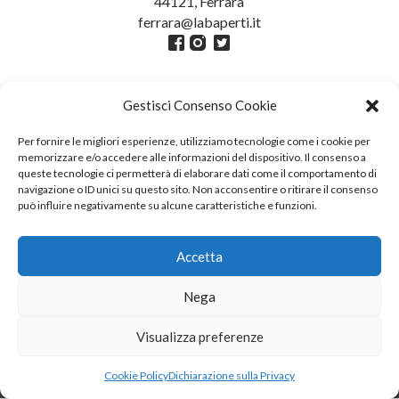
44121, Ferrara
ferrara@labaperti.it
Gestisci Consenso Cookie
Per fornire le migliori esperienze, utilizziamo tecnologie come i cookie per
memorizzare e/o accedere alle informazioni del dispositivo. Il consenso a
queste tecnologie ci permetterà di elaborare dati come il comportamento di
navigazione o ID unici su questo sito. Non acconsentire o ritirare il consenso
può influire negativamente su alcune caratteristiche e funzioni.
Credits
Fotografie Pagine: Giacomo Brini //
Accetta
Fotografie Galleria: Marco Caselli
Myotis
Nega
Visualizza preferenze
Cookie Policy
Dichiarazione sulla Privacy