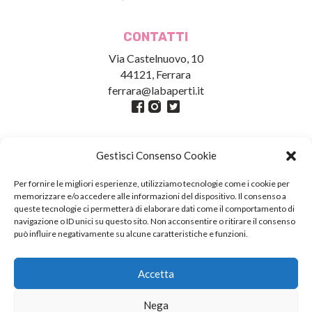
CONTATTI
Via Castelnuovo, 10
44121, Ferrara
ferrara@labaperti.it
Gestisci Consenso Cookie
Per fornire le migliori esperienze, utilizziamo tecnologie come i cookie per
memorizzare e/o accedere alle informazioni del dispositivo. Il consenso a
queste tecnologie ci permetterà di elaborare dati come il comportamento di
navigazione o ID unici su questo sito. Non acconsentire o ritirare il consenso
può influire negativamente su alcune caratteristiche e funzioni.
Credits
Fotografie Pagine: Giacomo Brini //
Accetta
Fotografie Galleria: Marco Caselli
Myotis
Nega