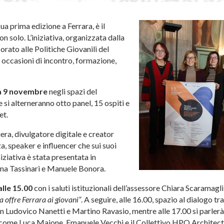
sua prima edizione a Ferrara, è il
on solo. L’iniziativa, organizzata dalla
orato alle Politiche Giovanili del
 occasioni di incontro, formazione,
a 9 novembre
negli spazi del
e si alterneranno otto panel, 15 ospiti e
et.
ra, divulgatore digitale e creator
zza, speaker e influencer che sui suoi
niziativa è stata presentata in
na Tassinari e Manuele Bonora.
lle 15.00
con i saluti istituzionali dell’assessore Chiara Scaramagli
a offre Ferrara ai giovani”
. A seguire, alle 16.00, spazio al dialogo tr
con Ludovico Nanetti e Martino Ravasio, mentre alle 17.00 si parlerà
 come Luca Maione, Emanuele Vecchi e il Collettivo HPO Architect