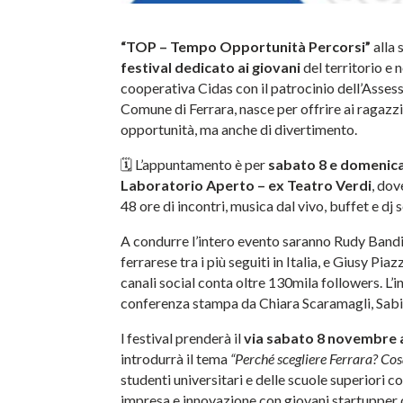
“TOP – Tempo Opportunità Percorsi”
alla 
festival dedicato ai giovani
del territorio e n
cooperativa Cidas con il patrocinio dell’Assess
Comune di Ferrara, nasce per offrire ai ragazzi
opportunità, ma anche di divertimento.
🗓️ L’appuntamento è per
sabato 8 e domenic
Laboratorio Aperto – ex Teatro Verdi
, dov
48 ore di incontri, musica dal vivo, buffet e dj s
A condurre l’intero evento saranno Rudy Bandie
ferrarese tra i più seguiti in Italia, e Giusy Pia
canali social conta oltre 130mila followers. L’i
conferenza stampa da Chiara Scaramagli, Sabi
l festival prenderà il
via sabato 8 novembre a
introdurrà il tema
“Perché scegliere Ferrara? Cos
studenti universitari e delle scuole superiori 
impresa e innovazione con giovani startupper