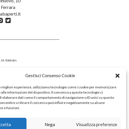
lnuovo, 10
 Ferrara
abaperti.it
Gestisci Consenso Cookie
le migliori esperienze, utilizziamo tecnologie come i cookie per memorizzare
alle informazioni del dispositivo. Il consenso a queste tecnologie ci
i elaborare dati come il comportamento di navigazione o ID unici su questo
consentire o ritirare il consenso può influire negativamente su alcune
he e funzioni.
tis
ccetta
Nega
Visualizza preferenze