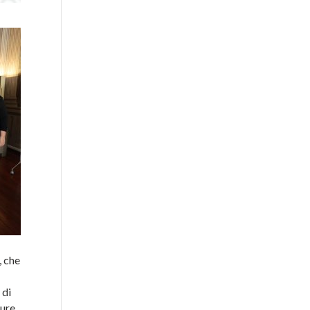
, che
a
 di
ure.