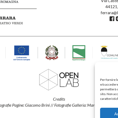
Via Caste
44121,
ferrara@l
Per fornire 
e/o accedere 
permetterà d
sito. Non ac
Credits
caratteristic
ografie Pagine: Giacomo Brini // Fotografie Galleria: Marco Caselli
Myo
A